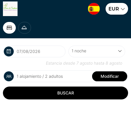
EUR
Estancia desde
7 agosto
hasta
8 agosto
1 alojamiento / 2 adultos
Modificar