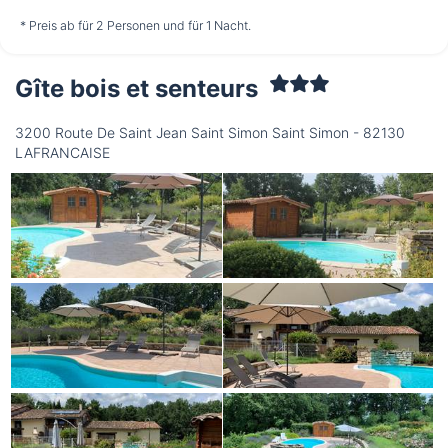
nicht verfügbar
nicht verfügbar
nicht verfügbar
* Preis ab für 2 Personen und für 1 Nacht.
Gîte bois et senteurs
Samstag
15.08.
3200 Route De Saint Jean Saint Simon Saint Simon - 82130
LAFRANCAISE
nicht verfügbar