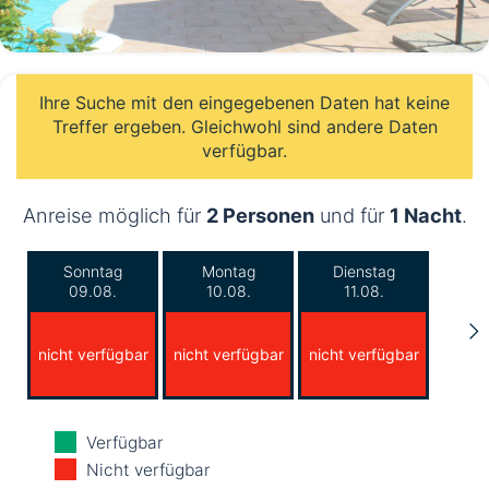
Ihre Suche mit den eingegebenen Daten hat keine
Treffer ergeben. Gleichwohl sind andere Daten
verfügbar.
Anreise möglich für
2 Personen
und für
1 Nacht
.
Sonntag
Montag
Dienstag
09.08.
10.08.
11.08.
nicht verfügbar
nicht verfügbar
nicht verfügbar
Mittwoch
Donnerstag
Freitag
Verfügbar
12.08.
13.08.
14.08.
Nicht verfügbar