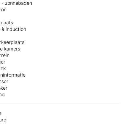
l - zonnebaden
ron
plaats
 à induction
rkeerplaats
je kamers
rrein
ger
ank
eninformatie
sser
ker
ad
s
ard