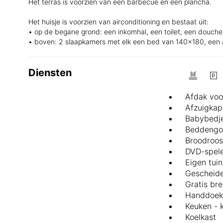
Het terras is voorzien van een barbecue en een plancha.
Het huisje is voorzien van airconditioning en bestaat uit:
• op de begane grond: een inkomhal, een toilet, een douch
• boven: 2 slaapkamers met elk een bed van 140x180, een a
Diensten
Afdak voo
Afzuigkap
Babybedje
Beddengo
Broodroos
DVD-spel
Eigen tuin
Gescheide
Gratis br
Handdoek
Keuken - 
Koelkast