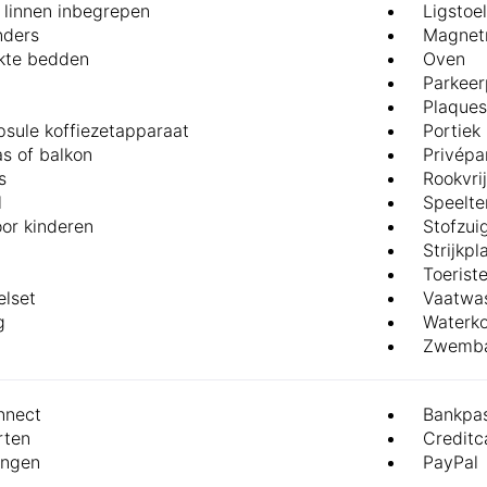
 linnen inbegrepen
Ligstoe
nders
Magnet
te bedden
Oven
Parkeer
Plaques
psule koffiezetapparaat
Portiek
as of balkon
Privépa
s
Rookvri
l
Speelte
oor kinderen
Stofzui
Strijkpl
Toerist
lset
Vaatwa
g
Waterko
Zwemb
nect
Bankpa
rten
Creditc
ingen
PayPal