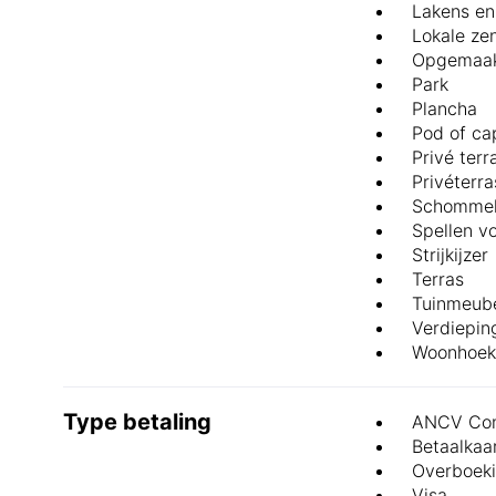
Lakens en
Lokale ze
Opgemaak
Park
Plancha
Pod of ca
Privé terr
Privéterra
Schomme
Spellen v
Strijkijzer
Terras
Tuinmeube
Verdiepin
Woonhoek
Type betaling
ANCV Con
Betaalkaa
Overboek
Visa