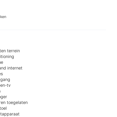
uken
ten terrein
itioning
ue
nd internet
es
ngang
een-tv
n
oger
ren toegelaten
toel
etapparaat