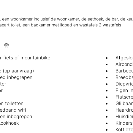
e, een woonkamer inclusief de woonkamer, de eethoek, de bar, de ke
part toilet, een badkamer met ligbad en wastafels 2 wastafels
r fiets of mountainbike
Afgeslo
Aircond
 (op aanvraag)
Barbec
ed inbegrepen
Breedba
ter
Diepvri
er
Eigen i
Flatscr
n toiletten
Glijbaa
eedband wifi
Haardr
en inbegrepen
Huisdie
kookhoek
Kinders
Koffiez